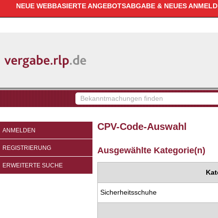
NEUE WEBBASIERTE ANGEBOTSABGABE & NEUES ANMELDEV
vergabe.rlp.de
Bekanntmachungen
finden
CPV-Code-Auswahl
ANMELDEN
REGISTRIERUNG
Ausgewählte Kategorie(n)
ERWEITERTE SUCHE
Kat
Sicherheitsschuhe