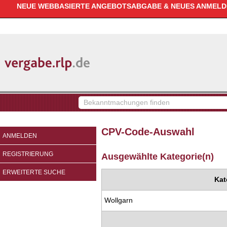
NEUE WEBBASIERTE ANGEBOTSABGABE & NEUES ANMELDEV
vergabe.rlp.de
Bekanntmachungen
finden
CPV-Code-Auswahl
ANMELDEN
REGISTRIERUNG
Ausgewählte Kategorie(n)
ERWEITERTE SUCHE
Kat
Wollgarn