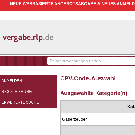
NEUE WEBBASIERTE ANGEBOTSABGABE & NEUES ANMELDEV
vergabe.rlp.de
Bekanntmachungen
finden
CPV-Code-Auswahl
ANMELDEN
REGISTRIERUNG
Ausgewählte Kategorie(n)
ERWEITERTE SUCHE
Kat
Gaserzeuger