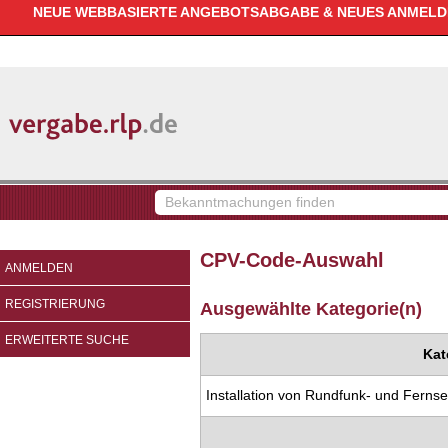
NEUE WEBBASIERTE ANGEBOTSABGABE & NEUES ANMELDEV
vergabe.rlp.de
Bekanntmachungen
finden
CPV-Code-Auswahl
ANMELDEN
REGISTRIERUNG
Ausgewählte Kategorie(n)
ERWEITERTE SUCHE
Kat
Installation von Rundfunk- und Ferns