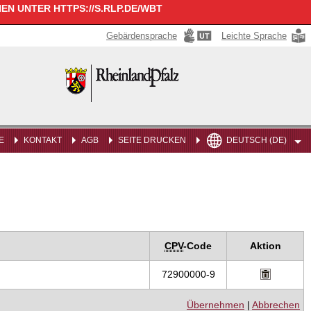
N UNTER HTTPS://S.RLP.DE/WBT
Gebärdensprache
Leichte Sprache
Rheinland-
Pfalz
E
KONTAKT
AGB
SEITE DRUCKEN
DEUTSCH (DE)
CPV
-Code
Aktion
72900000-9
Übernehmen
|
Abbrechen