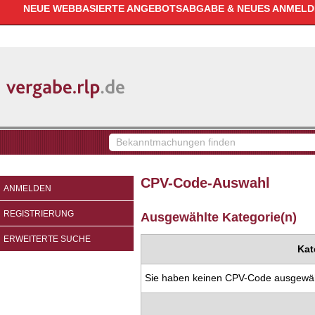
NEUE WEBBASIERTE ANGEBOTSABGABE & NEUES ANMELDEV
vergabe.rlp.de
Bekanntmachungen
finden
CPV-Code-Auswahl
ANMELDEN
REGISTRIERUNG
Ausgewählte Kategorie(n)
ERWEITERTE SUCHE
Kat
Sie haben keinen CPV-Code ausgewäh