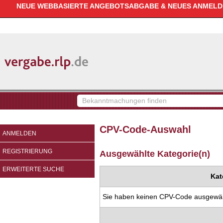
NEUE WEBBASIERTE ANGEBOTSABGABE & NEUES ANMELDEV
vergabe.rlp.de
Bekanntmachungen
finden
CPV-Code-Auswahl
ANMELDEN
REGISTRIERUNG
Ausgewählte Kategorie(n)
ERWEITERTE SUCHE
Kat
Sie haben keinen CPV-Code ausgewäh