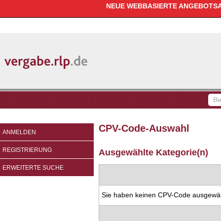
NEUE WEBBASIERTE ANGEBOTSAB
vergabe.rlp.de
Be
fin
CPV-Code-Auswahl
ANMELDEN
REGISTRIERUNG
Ausgewählte Kategorie(n)
ERWEITERTE SUCHE
Sie haben keinen CPV-Code ausgewäh