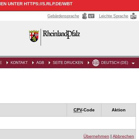
N UNTER HTTPS://S.RLP.DE/WBT
Gebärdensprache
Leichte Sprache
Rheinland-
Pfalz
E
KONTAKT
AGB
SEITE DRUCKEN
DEUTSCH (DE)
CPV
-Code
Aktion
Übernehmen
|
Abbrechen