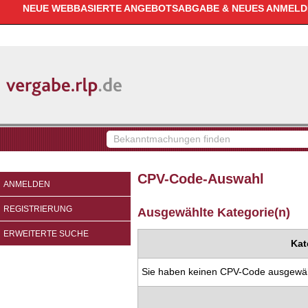
NEUE WEBBASIERTE ANGEBOTSABGABE & NEUES ANMELDEV
vergabe.rlp.de
Bekanntmachungen
finden
CPV-Code-Auswahl
ANMELDEN
REGISTRIERUNG
Ausgewählte Kategorie(n)
ERWEITERTE SUCHE
Kat
Sie haben keinen CPV-Code ausgewäh