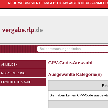
NEUE WEBBASIERTE ANGEBOTSABGABE & NEUES ANMELDEV
vergabe.rlp.de
Bekanntmachungen
finden
CPV-Code-Auswahl
ANMELDEN
REGISTRIERUNG
Ausgewählte Kategorie(n)
ERWEITERTE SUCHE
Kat
Sie haben keinen CPV-Code ausgewäh