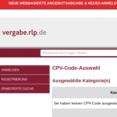
NEUE WEBBASIERTE ANGEBOTSABGABE & NEUES ANMELDEV
vergabe.rlp.de
Bekanntmachungen
finden
CPV-Code-Auswahl
ANMELDEN
REGISTRIERUNG
Ausgewählte Kategorie(n)
ERWEITERTE SUCHE
Kat
Sie haben keinen CPV-Code ausgewäh