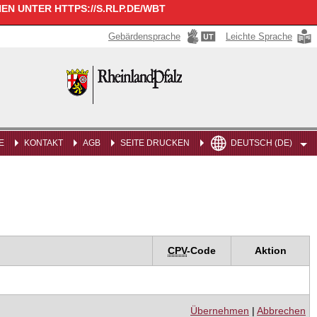
N UNTER HTTPS://S.RLP.DE/WBT
Gebärdensprache
Leichte Sprache
Rheinland-
Pfalz
E
KONTAKT
AGB
SEITE DRUCKEN
DEUTSCH (DE)
CPV
-Code
Aktion
Übernehmen
|
Abbrechen