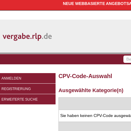
NEUE WEBBASIERTE ANGEBOTSAB
vergabe.rlp.de
Be
fin
CPV-Code-Auswahl
ANMELDEN
REGISTRIERUNG
Ausgewählte Kategorie(n)
ERWEITERTE SUCHE
Sie haben keinen CPV-Code ausgewäh