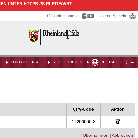
N UNTER HTTPS://S.RLP.DE/WBT
Gebärdensprache
Leichte Sprache
Rheinland-
Pfalz
E
KONTAKT
AGB
SEITE DRUCKEN
DEUTSCH (DE)
CPV
-Code
Aktion
19200000-8
Übernehmen
|
Abbrechen