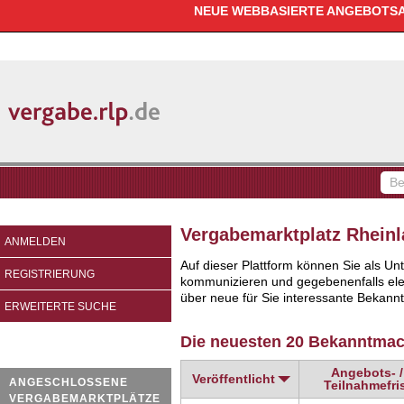
NEUE WEBBASIERTE ANGEBOTSAB
vergabe.rlp.de
Be
fin
Vergabemarktplatz Rheinl
ANMELDEN
Auf dieser Plattform können Sie als 
REGISTRIERUNG
kommunizieren und gegebenenfalls elekt
über neue für Sie interessante Bekann
ERWEITERTE SUCHE
Die neuesten 20 Bekanntma
Angebots- /
Veröffentlicht
ANGESCHLOSSENE
Teilnahmefri
VERGABEMARKTPLÄTZE