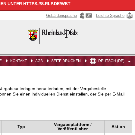
N UNTER HTTPS://S.RLP.DE/WBT
Gebärdensprache
Leichte Sprache
Rheinland-
Pfalz
E
KONTAKT
AGB
SEITE DRUCKEN
DEUTSCH (DE)
ergabeunterlagen herunterladen, mit der Vergabestelle
en Sie einen individuellen Dienst einstellen, der Sie per E-Mail
Vergabeplattform /
Typ
Aktion
Veröffentlicher