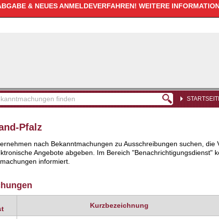
GABE & NEUES ANMELDEVERFAHREN! WEITERE INFORMATIONE
STARTSEIT
kanntmachungen
den
and-Pfalz
Unternehmen nach Bekanntmachungen zu Ausschreibungen suchen, die V
ronische Angebote abgeben. Im Bereich "Benachrichtigungsdienst" könn
tmachungen informiert.
chungen
Kurzbezeichnung
st