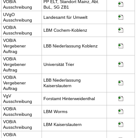
VOB/A
PP ELT, Standort Mainz, Abt.
Ausschreibung
BuL, SG ZB1
UVgO
Landesamt für Umwelt
Ausschreibung
VOB/A
LBM Cochem-Koblenz
Ausschreibung
VOB/A
Vergebener
LBB Niederlassung Koblenz
Auftrag
VOB/A
Vergebener
Universität Trier
Auftrag
VOB/A
LBB Niederlassung
Vergebener
Kaiserslautern
Auftrag
VgV
Forstamt Hinterweidenthal
Ausschreibung
VOB/A
LBM Worms
Ausschreibung
VOB/A
LBM Kaiserslautern
Ausschreibung
VOB/A