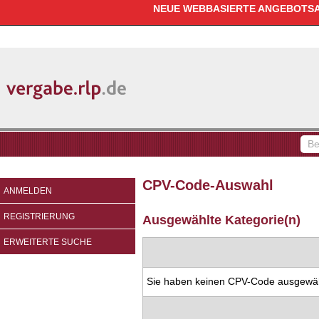
NEUE WEBBASIERTE ANGEBOTSAB
vergabe.rlp.de
Be
fin
CPV-Code-Auswahl
ANMELDEN
REGISTRIERUNG
Ausgewählte Kategorie(n)
ERWEITERTE SUCHE
Sie haben keinen CPV-Code ausgewäh