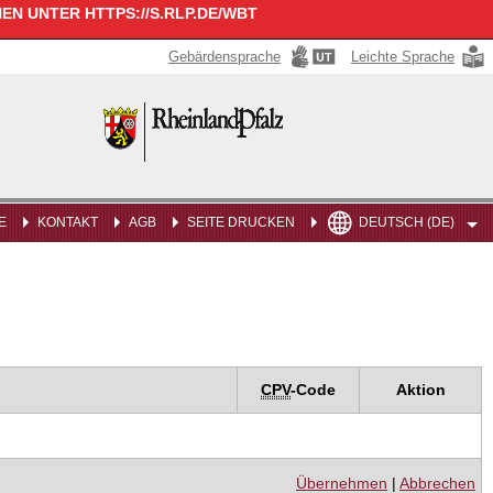
N UNTER HTTPS://S.RLP.DE/WBT
Gebärdensprache
Leichte Sprache
Rheinland-
Pfalz
E
KONTAKT
AGB
SEITE DRUCKEN
DEUTSCH (DE)
CPV
-Code
Aktion
Übernehmen
|
Abbrechen