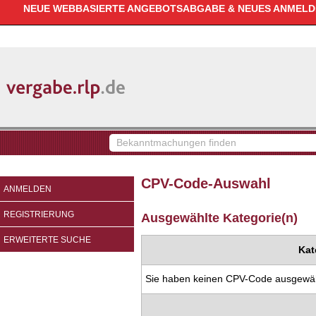
NEUE WEBBASIERTE ANGEBOTSABGABE & NEUES ANMELDEV
vergabe.rlp.de
Bekanntmachungen
finden
CPV-Code-Auswahl
ANMELDEN
REGISTRIERUNG
Ausgewählte Kategorie(n)
ERWEITERTE SUCHE
Kat
Sie haben keinen CPV-Code ausgewäh