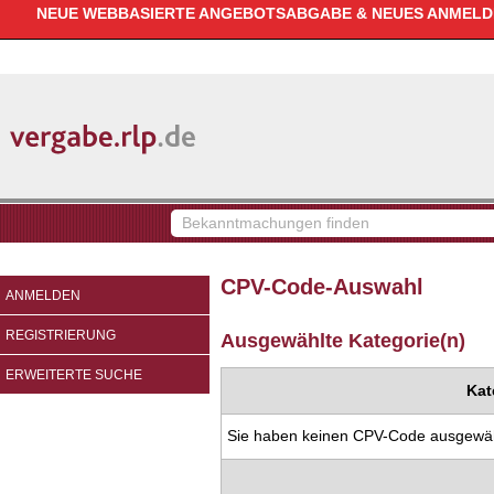
NEUE WEBBASIERTE ANGEBOTSABGABE & NEUES ANMELDEV
vergabe.rlp.de
Bekanntmachungen
finden
CPV-Code-Auswahl
ANMELDEN
REGISTRIERUNG
Ausgewählte Kategorie(n)
ERWEITERTE SUCHE
Kat
Sie haben keinen CPV-Code ausgewäh